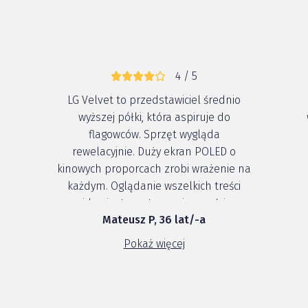
4 / 5
.
LG Velvet to przedstawiciel średnio
wyższej półki, która aspiruje do
flagowców. Sprzęt wygląda
rewelacyjnie. Duży ekran POLED o
kinowych proporcach zrobi wrażenie na
z
każdym. Oglądanie wszelkich treści
wideo jest czystą przyjemnością.
Mateusz P, 36 lat/-a
Wisienką na trocie są bardzo dobre
głośniki stereo, która podwyższają
Pokaż więcej
komfort oglądania filmów. Velvet
wyposażono w trzy apar...