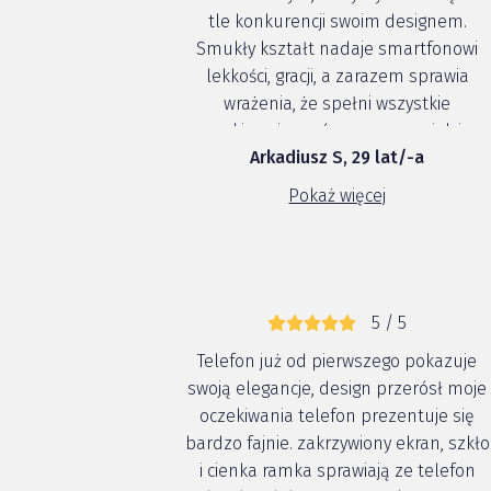
tle konkurencji swoim designem.
Smukły kształt nadaje smartfonowi
lekkości, gracji, a zarazem sprawia
wrażenia, że spełni wszystkie
oczekiwania zarówno w pracy, jak i w
Arkadiusz S, 29 lat/-a
rozrywce. Aparat robi dobre zdjęcia,
posiada prawdziwy szeroki kąt 120°,
Pokaż więcej
główny aparat 48MP - dzięki takim
narzędziom możemy s...
5 / 5
Telefon już od pierwszego pokazuje
swoją elegancje, design przerósł moje
oczekiwania telefon prezentuje się
bardzo fajnie. zakrzywiony ekran, szkło
i cienka ramka sprawiają ze telefon