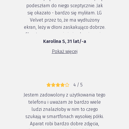
podeszłam do niego sceptycznie. Jak
się okazało - bardzo się myliłam. LG
Velvet przez to, że ma wydłużony
ekran, leży w dłoni zaskakująco dobrze.
Chwytam go pewnie i nie obawiam się,
Karolina S, 31 lat/-a
że upuszczę go z moich niezbyt dużych
dłoni ;) Co więcej ergonomia idzie w
Pokaż więcej
parze z wyglądem, bo ten s...
4 / 5
Jestem zadowolony z użytkowania tego
telefonu i uważam że bardzo wiele
ludzi znalazłoby w nim to czego
szukają w smartfonach wysokiej półki.
Aparat robi bardzo dobre zdjęcia,