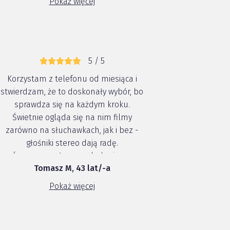
Pokaż więcej
bluetooth bez zarzutów🙂 brak tu e...
5 / 5
Korzystam z telefonu od miesiąca i
stwierdzam, że to doskonały wybór, bo
sprawdza się na każdym kroku.
Świetnie ogląda się na nim filmy
zarówno na słuchawkach, jak i bez -
głośniki stereo dają radę.
(zrezygnowałem z oglądania na
Tomasz M, 43 lat/-a
laptopie). Robi bardzo dobre zdjęcia, a
kolory są żywe i realistyczne. czego
Pokaż więcej
więcej chcieć od telefonu? wystarczy
Velvet. ...