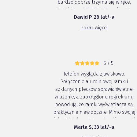
bardzo dobrze trzyma się w ręce.
Wyświetlacz POLED 6,8", znakomity,
Dawid P, 28 lat/-a
codzienne używanie w każdych
warunkach widać wszystko bardzo
Pokaż więcej
dobrze. Jednak oglądanie filmów i
seriali na ...
5 / 5
Telefon wygląda zjawiskowo.
Połączenie aluminiowej ramki i
szklanych plecków sprawia świetne
wrażenie, a zaokrąglone rogi ekranu
powodują, że ramki wyświetlacza są
praktycznie niewidoczne. Mimo swojej
wielkości dobrze leży w dłoni i wygodni
Marta S, 33 lat/-a
się go używa. Nowy android jest bardz
prosty i intuicyjny w obsłudze, a całą