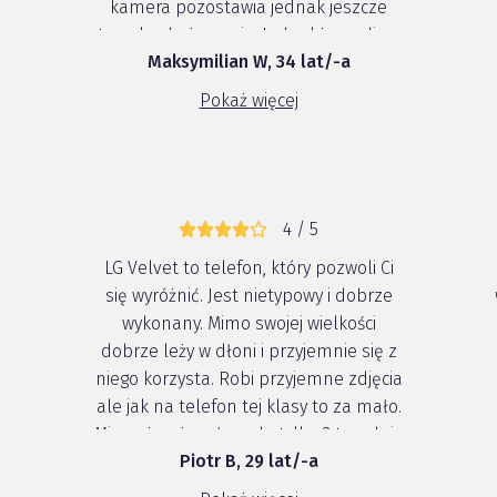
kamera pozostawia jednak jeszcze
troszkę do życzenia, Jednakże audio z
Maksymilian W, 34 lat/-a
kamery ma bardzo dużo opcji
wewnętrznych które są tu bardzo
Pokaż więcej
wielką zaletą.
4 / 5
LG Velvet to telefon, który pozwoli Ci
się wyróżnić. Jest nietypowy i dobrze
wykonany. Mimo swojej wielkości
dobrze leży w dłoni i przyjemnie się z
niego korzysta. Robi przyjemne zdjęcia
ale jak na telefon tej klasy to za mało.
e
Mimo, że używałem do tylko 3 tygodnie
Piotr B, 29 lat/-a
o
uważam go za godnego uwagi przy
wyborze nowego smartfona.