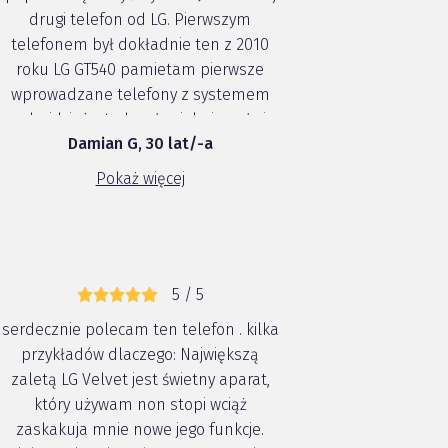
drugi telefon od LG. Pierwszym
telefonem był dokładnie ten z 2010
roku LG GT540 pamietam pierwsze
wprowadzane telefony z systemem
android, już wtedy człowiek cieszył sie
Damian G, 30 lat/-a
że ma 3 Mp aparat z autofocusem i 256
mb Ramu. Po 10 latach LG pobiło
Pokaż więcej
samo siebie jeśli chodzi o jakość i
design telefonu...
5 / 5
serdecznie polecam ten telefon . kilka
przykładów dlaczego: Największą
zaletą LG Velvet jest świetny aparat,
który używam non stopi wciąż
zaskakuja mnie nowe jego funkcje.