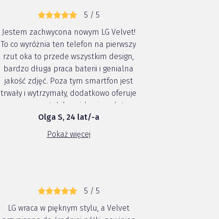
5 / 5
Jestem zachwycona nowym LG Velvet!
To co wyróżnia ten telefon na pierwszy
rzut oka to przede wszystkim design,
bardzo długa praca baterii i genialna
jakość zdjęć. Poza tym smartfon jest
trwały i wytrzymały, dodatkowo oferuje
nam super stabilne video i mnóstwo
Olga S, 24 lat/-a
efektów dźwiękowych. Co mi się
najbardziej podoba w #LGVELVET ?
Pokaż więcej
Design! Zdecydowanie un...
5 / 5
LG wraca w pięknym stylu, a Velvet