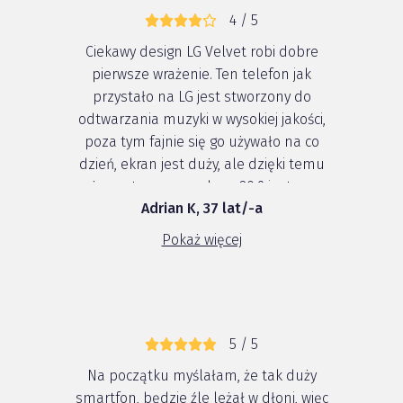
4 / 5
Ciekawy design LG Velvet robi dobre
pierwsze wrażenie. Ten telefon jak
przystało na LG jest stworzony do
odtwarzania muzyki w wysokiej jakości,
poza tym fajnie się go używało na co
dzień, ekran jest duży, ale dzięki temu
że zastosowano ekran 20:9 jest on
Adrian K, 37 lat/-a
wysoki, ale nie szeroki i całkiem dobrze
leży w dłoni. Do tego dobra odporność
Pokaż więcej
na warunki zewnętrzne, za...
5 / 5
Na początku myślałam, że tak duży
smartfon, będzie źle leżał w dłoni, więc