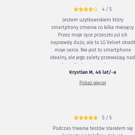
4 / 5
Jestem użytkownikiem który
smartphony zmienia co kilka miesięcy.
Przez moje ręce przeszło już ich
naprawdę dużo, ale to LG Velvet skrad
moje serce. Nie jest to smartphone
idealny, ale jego zalety przeważają na
wadami. Kiedy otrzymałem go moje
Krystian M, 46 lat/-a
pierwsze wrażenie po otwarciu pudełk
to ogromne WOW. Velvet jest inny niż
Pokaż więcej
wszystkie smartphony jakie do tej pory
...
5 / 5
Podczas trwania testów starałem się