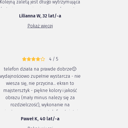
Kolejną zaletą jest długo wytrzymująca
bateria , wreszcie nie musze korzystac
Lilianna W, 32 lat/-a
z banku energii tylko mogę cieszyć się
dluga praca telefonu. Mega zaleta jest
Pokaż więcej
opcja nagrywania filmów , sa on...
4 / 5
telefon działa na prawde dobrze🙂
wydajnościowo zupełnie wystarcza - nie
wiesza się, nie przycina... ekran to
majstersztyk - piękne kolory i jakość
obrazu (mały minus nalezy się za
rozdzielczość), wykonanie na
najwyższym poziomie - telefon świetnie
Paweł K, 40 lat/-a
leży w dłoni i sprawia wrażenie sprzętu
premium👍 dźwięk w słuchawkach i po