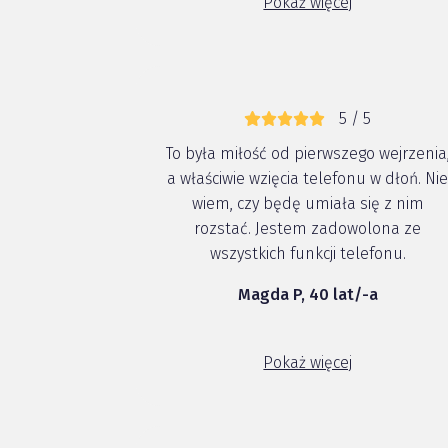
Pokaż więcej
szatę graficzną można bez
najmniejszego...
5 / 5
To była miłość od pierwszego wejrzenia
a właściwie wzięcia telefonu w dłoń. Ni
wiem, czy będę umiała się z nim
rozstać. Jestem zadowolona ze
wszystkich funkcji telefonu.
Magda P, 40 lat/-a
Pokaż więcej