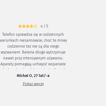
4 / 5
Telefon sprawdza się w codziennych
warunkach niesamowicie, choć te mniej
codzienne też nie są dla niego
wyzwaniem. Bateria długo wytrzymuje
nawet przy intensywnym używaniu.
Aparaty pomagają uchwycić wspaniałe
chwile w bardzo dobrej jakości. Czytnik
Michał O, 27 lat/-a
linii papilarnych pod ekranem
sprawdza się dobrze a jego celność nie
Pokaż więcej
pozostawia nic do dodania. Telefon jest
ł...