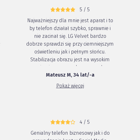
5 / 5
Najważniejszy dla mnie jest aparat i to
by telefon działał szybko, sprawnie i
nie zacinał się. LG Velvet bardzo
ł
dobrze sprawdzi się przy ciemniejszym
oświetleniu jak i pełnym słońcu.
d
Stabilizacja obrazu jest na wysokim
poziomie, co pozwala na wygodne
Mateusz M, 34 lat/-a
a
filmowanie. Mimo białego koloru,
telefon nie brudzi się i nie pozostają
Pokaż więcej
ślady po palcach. Mimo, że jest więk...
4 / 5
Genialny telefon biznesowy jak i do