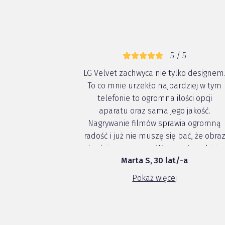
5 / 5
LG Velvet zachwyca nie tylko designem
To co mnie urzekło najbardziej w tym
telefonie to ogromna ilości opcji
aparatu oraz sama jego jakość.
Nagrywanie filmów sprawia ogromną
radość i już nie muszę się bać, że obra
będzie poruszony. Wspaniałe wybicie
Marta S, 30 lat/-a
głosu głównego na pierwszy plan
podczas nagrań i zachwycająca opcja
Pokaż więcej
aparatu szerokokątnego. Jestem tym
tele...