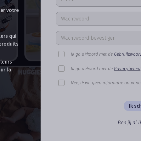
er votre
ers qui
produits
Ik ga akkoord met de
Gebruiksvoo
leurs
Ik ga akkoord met de
Privacybeleid
ur la
Nee, ik wil geen informatie ontvan
Ik sch
Ben jij al l