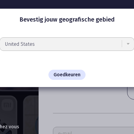
ampagnes
Hoe werkt het?
Bevestig jouw geografische gebied
nt et
nos
Registreer u met 1 k
Goedkeuren
chez vous