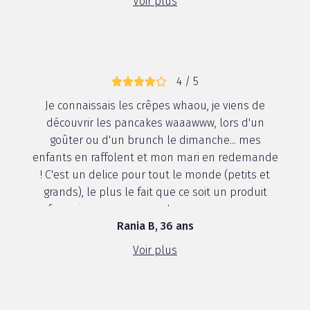
Voir plus
4 / 5
Je connaissais les crêpes whaou, je viens de
découvrir les pancakes waaawww, lors d'un
goûter ou d'un brunch le dimanche... mes
enfants en raffolent et mon mari en redemande
! C'est un delice pour tout le monde (petits et
grands), le plus le fait que ce soit un produit
français encore un ++++. Je pense que ça va
Rania B, 36 ans
deven...
Voir plus