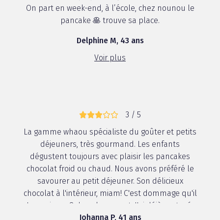
On part en week-end, à l’école, chez nounou le
pancake 🥞 trouve sa place.
Delphine M, 43 ans
Voir plus
3 / 5
La gamme whaou spécialiste du goûter et petits
déjeuners, très gourmand. Les enfants
dégustent toujours avec plaisir les pancakes
chocolat froid ou chaud. Nous avons préféré le
savourer au petit déjeuner. Son délicieux
chocolat à l'intérieur, miam! C'est dommage qu'il
n'y en ai que 8 dans le paquet. J'ai déjà partagé ...
Johanna P, 41 ans