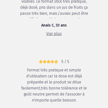
visibles. Le format stick très pratique,
déjà dosé, pris dans un jus de fruits ça
passe très bien, mais j’aurais peut être
préférée en gélule, qui engendre
Anais C, 33 ans
moins de déchets. J’ai eu quelques
effets positifs sur mes cheveux.
Voir plus
5 / 5
Format très pratique et simple
d'utilisation car la dose est déjà
préparée et le produit se dilue
facilement,très bonne tolérance et le
goût neutre permet de l'associer à
n'importe quelle boisson