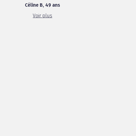
Céline B, 49 ans
mes proches. Il est sans goût à la
différence d'autres produits, se dilue
Voir plus
facilement, même d...