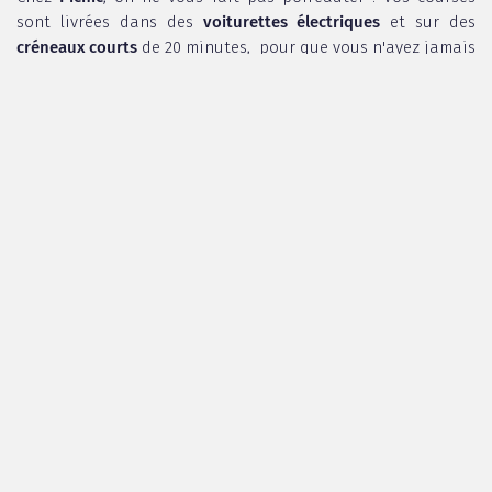
sont livrées dans des
voiturettes électriques
et sur des
créneaux courts
de 20 minutes, pour que vous n'ayez jamais
à attendre. Au moment de valider votre panier, choisissez le
créneau qui vous arrange :)
Un vrai jeu d'enfant !