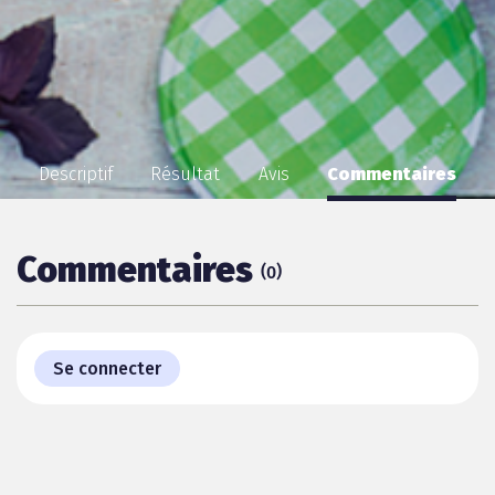
Descriptif
Résultat
Avis
Commentaires
Commentaires
(
)
0
Se connecter