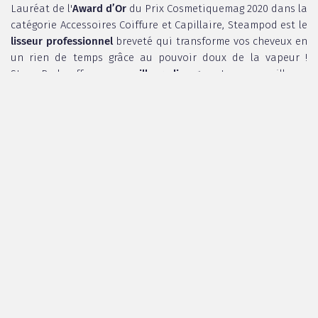
Lauréat de l'
Award d’Or
du Prix Cosmetiquemag 2020 dans la
catégorie Accessoires Coiffure et Capillaire, Steampod est le
lisseur professionnel
breveté qui transforme vos cheveux en
un rien de temps grâce au pouvoir doux de la vapeur !
SteamPod offre un
meilleur lissage
et une meilleure
1
discipline à 50°C de moins que les lisseurs classiques
.
Grâce à son nouveau design plus léger et plus fin, réaliser
une
infinité de looks
différents n'a jamais été aussi simple.
Avec son cordon rotatif 360° extra-long , l'outil n'a jamais
été aussi compact, ergonomique et versatile.
Dorénavant muni d'un réservoir d'eau intégré, il est encore
plus simple à utiliser et à emporter partout. Réalisez vos
looks sur
tous types de cheveux
, même les plus exigeants.
Dorénavant plus efficace que jamais :
1
1
2x plus rapide
, 2x plus lisse
: votre compagnon de
beauté idéal pour un coiffage rapide et facile, même
sur les cheveux les plus difficiles à dompter