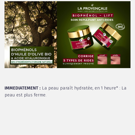
IMMEDIATEMENT :
La peau paraît hydratée, en 1 heure* : La
peau est plus ferme.
APRES DEUX MOIS
: Les rides sont visiblement réduites**
C’est grâce à sa
composition naturelle
qui associe les
Biophénols d’Huile d’olive et de Feuilles d’olivier bio
*** à
l’Acide Hyaluronique d’origine naturelle
, 5 fois plus