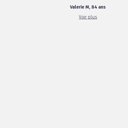
visibles ,le pot pratique a utiliser .je
Valerie M, 84 ans
suis fan et je pense l intégrer a ma
routine beauté .je serais ravie de
Voir plus
pouvoir tester d autre ...