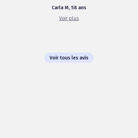
application grâce à sa richesse Je suis
Carla M, 58 ans
ravie d avoir pu tester cette crème
AgePerfect Nutrition Intense mais je n
Voir plus
ai pas trouvé de réell...
Voir tous les avis