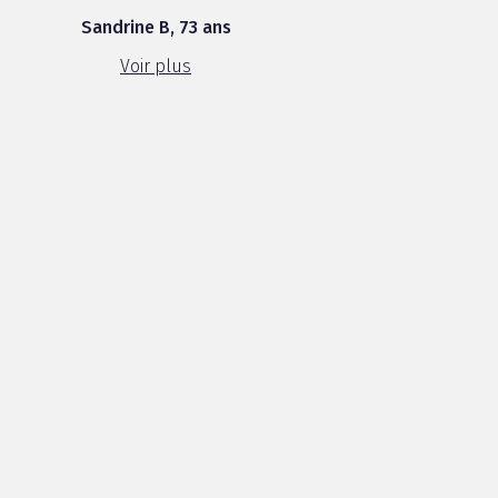
prononcée ,au dessus de la lèvre
Sandrine B, 73 ans
supérieure ,les ridules sont moins
voyantes ...
Voir plus