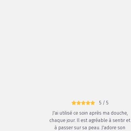
Qualité
Efficacité
Rapidité des résultats
Facilité d'utilisation
Packaging
99% d'avis positif / 1% d'avis négatif
5 / 5
J'ai utilisé ce soin après ma douche,
chaque jour. Il est agréable à sentir et
à passer sur sa peau. J'adore son