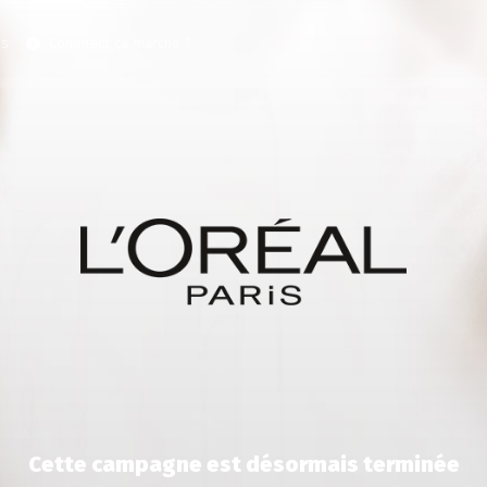
es
Comment ça marche ?
Cette campagne est désormais terminée