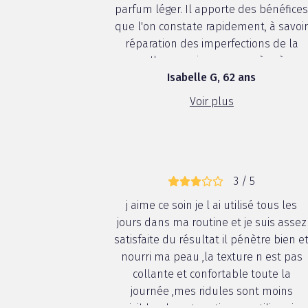
parfum léger. Il apporte des bénéfice
que l'on constate rapidement, à savoi
réparation des imperfections de la
peau. Il a nourri ma peau gràce à ses
Isabelle G, 62 ans
composants actifs : minéraux et
nutriments essentiels à la souplesse
Voir plus
de la peau. J'ai trouvé q...
3 / 5
j aime ce soin je l ai utilisé tous les
jours dans ma routine et je suis assez
satisfaite du résultat il pénètre bien e
nourri ma peau ,la texture n est pas
collante et confortable toute la
journée ,mes ridules sont moins