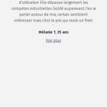
d'utilisation Elle dépasse largement les
compotes industrielles Goûté auparavant J'en ai
parler autour de moi, certain semblent
intéresser mais c'est le prix qui reste un frein
pour d'autres
Mélanie T, 35 ans
Voir plus
5 / 5
J ai pu faire découvrir good goût à mon neveu est
lorsqu'il a a goûté rien que son sourire nous dit t
Les goûts sont originaux ca change des
habitudes ( fraises, etc...) un peu acide et sucre à
la fois Moi meme j ai gouté j adore , j en ai meme
racheter en supermarché Je recommande