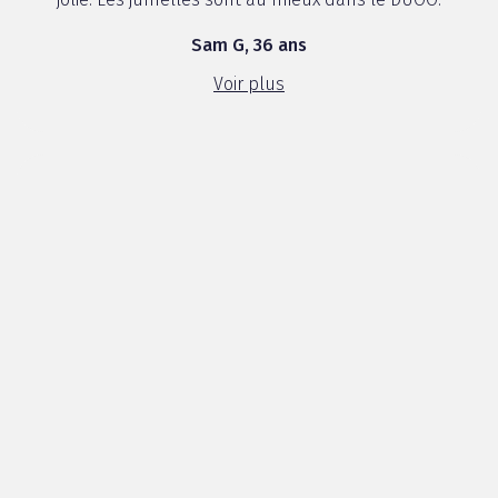
Sam G, 36 ans
Voir plus
4 / 5
Très bonne idée d'avoir penser à fabriquer ce
genre de produit car de nos jours les ondes se
font de plus en plus présent. Le boxer est
confortable et d'excellente qualité. Faudrait qu'il
reste compétitif niveau prix même si pour
protéger nos joyaux, je pense que l'on peut faire
un petit effort.
Michel S, 41 ans
Voir plus