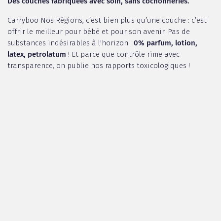
Des couches fabriquées avec soin, sans cochonneries.
Carryboo Nos Régions, c’est bien plus qu’une couche : c’est
offrir le meilleur pour bébé et pour son avenir. Pas de
substances indésirables à l'horizon :
0% parfum, lotion,
latex, petrolatum
! Et parce que contrôle rime avec
transparence, on publie nos rapports toxicologiques !
Jusqu’à 12 heures au sec pour des nuits sereines et des
journées en toute sérénité.
✔ Un système unique de canaux absorbants qui répartit
l’humidité dans la couche, pour une absorption 2x plus
rapide**.
✔ Des barrières anti-fuites sans latex, pour empêcher tout
débordement.
✔ Une enveloppe extérieure respirante, qui laisse circuler
l’air et limite l’humidité pour prévenir les irritations.