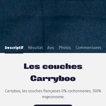
Descriptif
Résultat
Avis
Photos
Commentaires
Les couches
Carryboo
Carryboo, les couches françaises 0% cochonneries, 100%
mignonnerie.