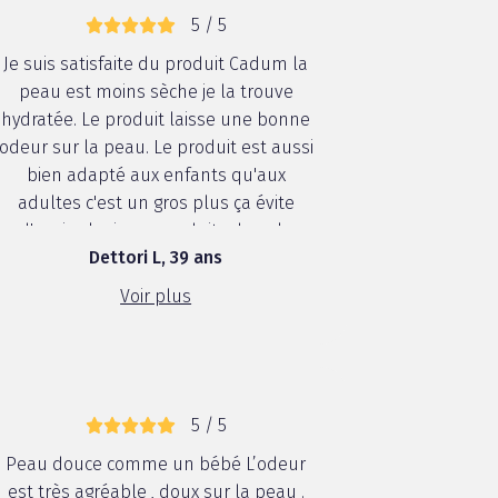
5 / 5
Je suis satisfaite du produit Cadum la
peau est moins sèche je la trouve
hydratée. Le produit laisse une bonne
odeur sur la peau. Le produit est aussi
bien adapté aux enfants qu'aux
adultes c'est un gros plus ça évite
d'avoir plusieurs produits dans la
Dettori L, 39 ans
salle de bain
Voir plus
5 / 5
Peau douce comme un bébé L’odeur
est très agréable , doux sur la peau .