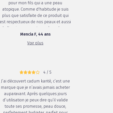
pour mon fils qui a une peau
atopique. Comme d'habitude je suis
plus que satisfaite de ce produit qui
est respectueux de nos peaux et aussi
de l'environnement avec la recharge.
Mencia F, 44 ans
Pas de déception comme toujours.
Voir plus
4 / 5
J’ai découvert cadum karité, c’est une
marque que je n’avais jamais acheter
auparavant. Après quelques jours
d’utilisation je peux dire qu’il valide
toute ses promesse, peau douce,
parfaitement hydrater, parfait pour