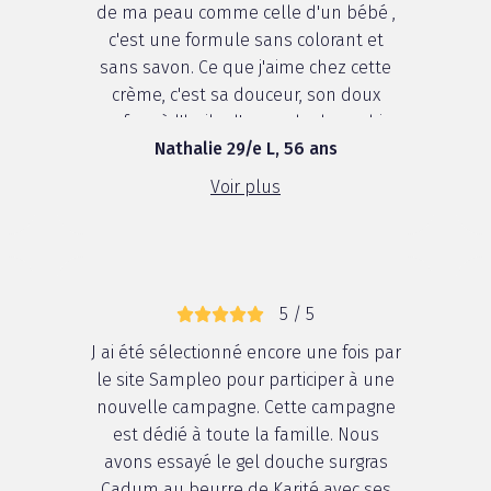
.
de ma peau comme celle d'un bébé ,
c'est une formule sans colorant et
sans savon. Ce que j'aime chez cette
crème, c'est sa douceur, son doux
parfum à l'huile d'amande douce bio,
Nathalie 29/e L, 56 ans
au beurre de karité. Elle me procure
une hydratation parfaite pour ma
Voir plus
.
peau, je la conseille pour toute la
famil...
5 / 5
J ai été sélectionné encore une fois par
le site Sampleo pour participer à une
nouvelle campagne. Cette campagne
est dédié à toute la famille. Nous
avons essayé le gel douche surgras
Cadum au beurre de Karité avec ses