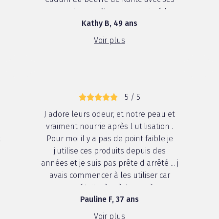
eco recharges. Nous avons aimé la
Kathy B, 49 ans
texture du gel douche ainsi que la
facilité de son application grâce à son
Voir plus
flacon à pompe pour un bon dos...
5 / 5
J adore leurs odeur, et notre peau et
vraiment nourrie après l utilisation .
t
Pour moi il y a pas de point faible je
j'utilise ces produits depuis des
années et je suis pas prête d arrêté ... j
avais commencer à les utiliser car
ma.peau était très sèche après une
Pauline F, 37 ans
semaine d utilisation plus de soucis
Voir plus