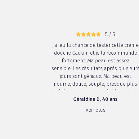
5 / 5
J'ai eu la chance de tester cette crème
douche Cadum et je la recommande
fortement. Ma peau est assez
sensible. Les résultats après plusieur
jours sont géniaux. Ma peau est
nourrie, douce, souple, presque plus
légère et sans aucun tiraillements.
Géraldine D, 40 ans
Cette crème douche est idéale pour
les peaux sensibles que l'on soit
Voir plus
adulte ou enfant.