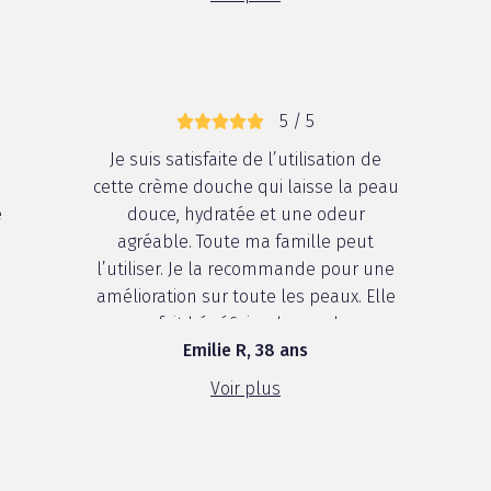
5 / 5
Je suis satisfaite de l’utilisation de
cette crème douche qui laisse la peau
e
douce, hydratée et une odeur
agréable. Toute ma famille peut
l’utiliser. Je la recommande pour une
amélioration sur toute les peaux. Elle
nous fait bénéficier de nombreux
Emilie R, 38 ans
vertus notamment douceur,
hydratation, odeur agréable et
Voir plus
nourrissante.