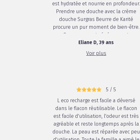
est hydratée et nourrie en profondeur
Prendre une douche avec la crème
douche Surgras Beurre de Karité
procure un pur moment de bien-être.
Sa mousse est généreuse et
Eliane D, 39 ans
enveloppante, elle procure beaucoup
de douceur. Ma peau est protégée
Voir plus
pendant 24 heures et très confortable
Les points...
5 / 5
L eco recharge est facile a déversé
dans le flacon réutilisable. Le flacon
est facile d'utilisation, l'odeur est très
agréable et reste longtemps après la
douche. La peau est réparée avec peu
d'utilisation. Toute la famille a aimé le