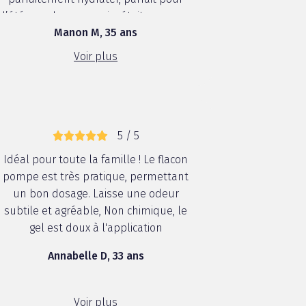
l’été avec la peau qui a était agresser
Manon M, 35 ans
par le soleil ! Je recommande
vivement
Voir plus
5 / 5
Idéal pour toute la famille ! Le flacon
pompe est très pratique, permettant
un bon dosage. Laisse une odeur
subtile et agréable, Non chimique, le
gel est doux à l'application
Annabelle D, 33 ans
Voir plus