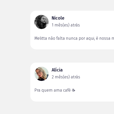
Nicole
1 mês(es) atrás
Melitta não falta nunca por aqui, é nossa ma
Alícia
2 mês(es) atrás
Pra quem ama café ☕️