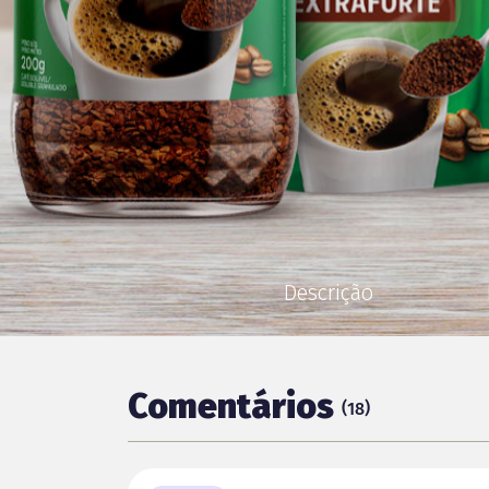
Descrição
Comentários
(
)
18