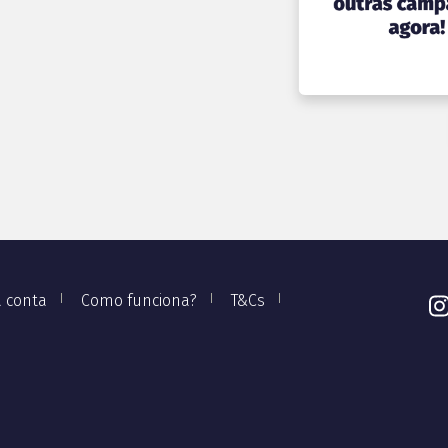
 conta
Como funciona?
T&Cs