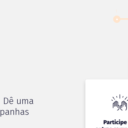
? Dê uma
mpanhas
!