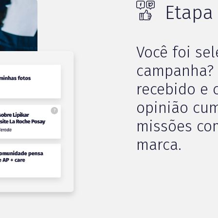
Etapa
Você foi se
campanha? 
recebido e 
opinião cum
missões co
marca.