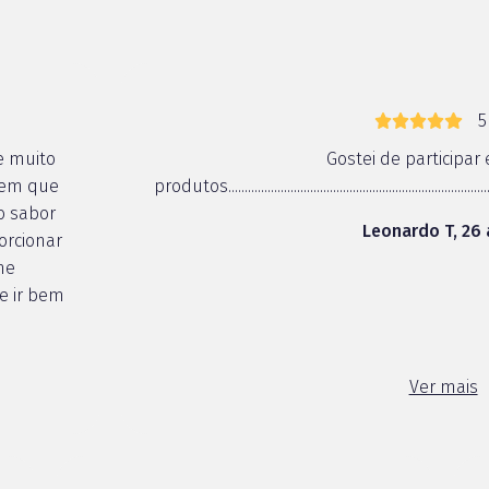
5
e muito
Gostei de participar
gem que
produtos.....................................................................................
o sabor
Leonardo T, 26
orcionar
me
e ir bem
o, super
Ver mais