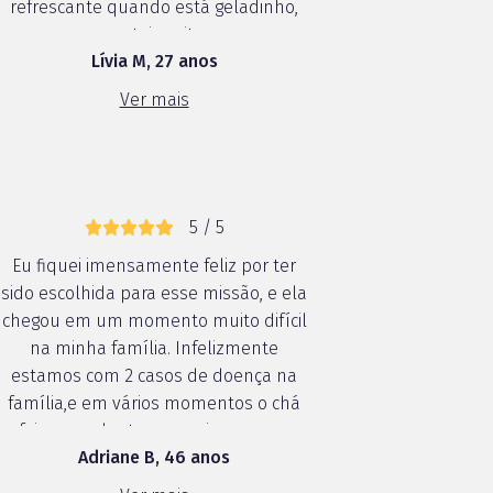
refrescante quando está geladinho,
gostei muito
Lívia M, 27 anos
Ver mais
5 / 5
Eu fiquei imensamente feliz por ter
sido escolhida para esse missão, e ela
chegou em um momento muito difícil
na minha família. Infelizmente
estamos com 2 casos de doença na
família,e em vários momentos o chá
foi um acalento para mim e meus
Adriane B, 46 anos
familiares. Aqui em casa fazemos uso
do chá leão a varios anos, isso foi