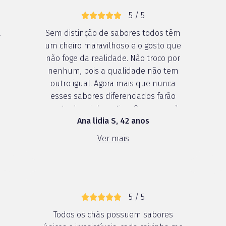
5 / 5
a
Sem distinção de sabores todos têm
um cheiro maravilhoso e o gosto que
e
não foge da realidade. Não troco por
nenhum, pois a qualidade não tem
outro igual. Agora mais que nunca
esses sabores diferenciados farão
parte da minha rotina. Super amei!
Ana lidia S, 42 anos
Ver mais
5 / 5
Todos os chás possuem sabores