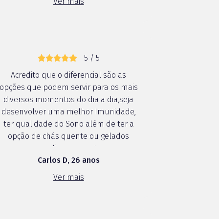
Ver mais
passado de geração a geração. Meu
filho q...
5 / 5
Acredito que o diferencial são as
opções que podem servir para os mais
diversos momentos do dia a dia,seja
desenvolver uma melhor Imunidade,
ter qualidade do Sono além de ter a
opção de chás quente ou gelados
para diversos gostos
Carlos D, 26 anos
Ver mais