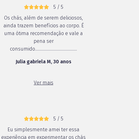
5 / 5
Os chás, além de serem deliciosos,
ainda trazem benefícios ao corpo. É
uma ótima recomendação e vale a
pena ser
consumido.............................................
Julia gabriela M, 30 anos
Ver mais
5 / 5
Eu simplesmente amei ter essa
experiência em experimentar os chás