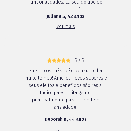
funcionalidades. Eu sou do tipo de
pessoa que consumo chás em vários
Juliana S, 42 anos
momentos do meu dia, então pude
comprovar os benefícios, tanto para
Ver mais
me dar mais energia e foco no período
da manhã...
5 / 5
Eu amo os chás Leão, consumo há
e
muito tempo! Amei os novos sabores e
seus efeitos e benefícios são reais!
Indico para muita gente,
.
principalmente para quem tem
s
ansiedade.
Deborah B, 44 anos