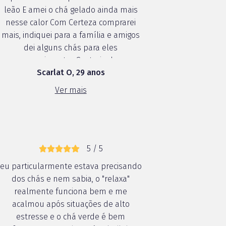
leão E amei o chá gelado ainda mais
nesse calor Com Certeza comprarei
mais, indiquei para a família e amigos
dei alguns chás para eles
experimentar Gostaria de
Scarlat O, 29 anos
experimentar mais sabores dos chás,
o sabor e MT bom e ajuda a relaxar Eu
Ver mais
tomo os chás em qualquer horário
pois eu simplesmente am...
5 / 5
eu particularmente estava precisando
dos chás e nem sabia, o "relaxa"
realmente funciona bem e me
acalmou após situações de alto
estresse e o chá verde é bem