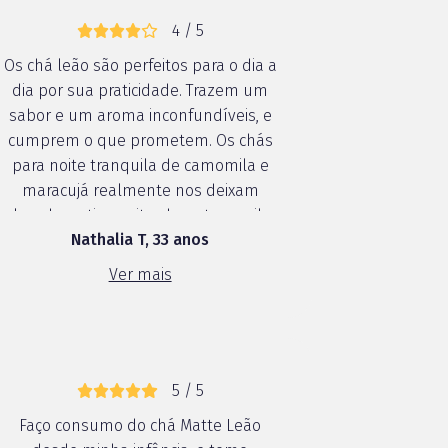
4 / 5
Os chá leão são perfeitos para o dia a
dia por sua praticidade. Trazem um
sabor e um aroma inconfundíveis, e
cumprem o que prometem. Os chás
para noite tranquila de camomila e
maracujá realmente nos deixam
relaxados e tive noites bem tranquilas.
Nathalia T, 33 anos
Já fazia o uso dos chás leão, mas
conhecer novos sabores me deixou
Ver mais
bem feliz.
5 / 5
Faço consumo do chá Matte Leão