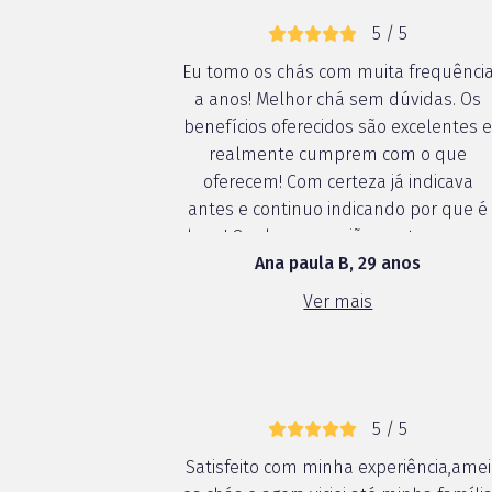
5 / 5
Eu tomo os chás com muita frequênci
a anos! Melhor chá sem dúvidas. Os
benefícios oferecidos são excelentes 
realmente cumprem com o que
oferecem! Com certeza já indicava
antes e continuo indicando por que é
bom! Qualquer ocasião pra tomar um
Ana paula B, 29 anos
chá eu já estou tomando. Sempre
presente na nossa rotina
Ver mais
5 / 5
Satisfeito com minha experiência,amei