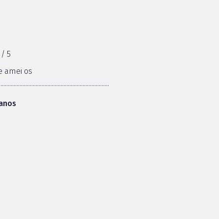
 / 5
 e amei os
.....................................................................
 anos