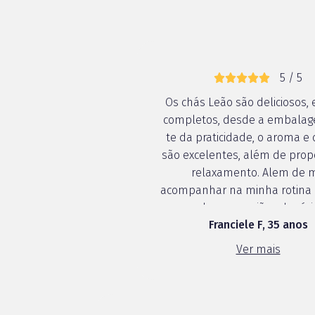
5 / 5
Os chás Leão são deliciosos, 
completos, desde a embala
te da praticidade, o aroma e 
são excelentes, além de prop
relaxamento. Alem de 
acompanhar na minha rotina 
em qualquer ocasião e horári
Franciele F, 35 anos
recomendo.
Ver mais