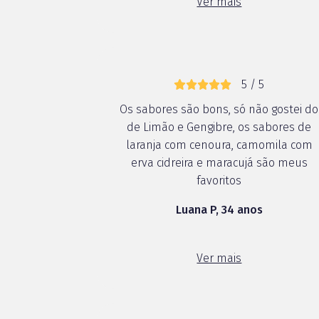
Ver mais
e percebi que tive um retorno positivo
...
5 / 5
Os sabores são bons, só não gostei do
de Limão e Gengibre, os sabores de
laranja com cenoura, camomila com
erva cidreira e maracujá são meus
favoritos
Luana P, 34 anos
Ver mais