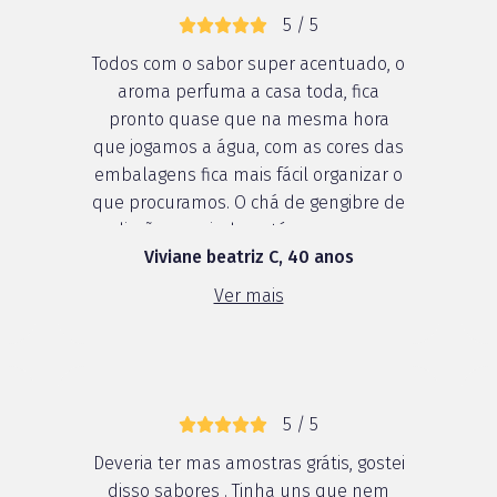
5 / 5
Todos com o sabor super acentuado, o
aroma perfuma a casa toda, fica
pronto quase que na mesma hora
que jogamos a água, com as cores das
embalagens fica mais fácil organizar o
que procuramos. O chá de gengibre de
limão me ajudou até mesmo no
Viviane beatriz C, 40 anos
inverno! E isso que ele é pra fazer
gelado!
Ver mais
5 / 5
Deveria ter mas amostras grátis, gostei
disso sabores . Tinha uns que nem