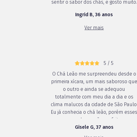
sentir o sabor dos chás, e gosto muito.
Ingrid B, 36 anos
Ver mais
5 / 5
O Chá Leão me surpreendeu desde o
primeira xícara, um mais saboroso qu
o outro e ainda se adequou
totalmente com meu dia a dia e os
clima malucos da cidade de São Paulo
Eu já conhecia o chá leão, porém esse
novos sabores são perfeitos e
Gisele G, 37 anos
diferentes do que já vi por aí. Ofereci
alguns sachês para amigos e vizinhos