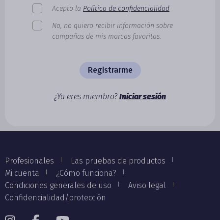
Acepto la
Política de confidencialidad
No, no quiero recibir información sobre
campañas de mis marcas favoritas.
Registrarme
¿Ya eres miembro?
Iniciar sesión
Profesionales
Las pruebas de productos
Mi cuenta
¿Cómo funciona?
Condiciones generales de uso
Aviso legal
Confidencialidad/protección